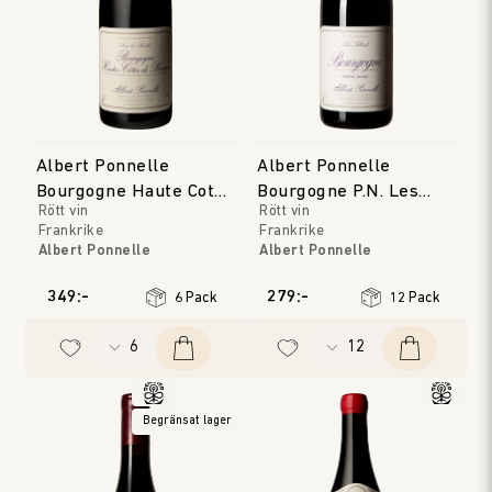
Albert Ponnelle
Albert Ponnelle
Bourgogne Haute Cote
Bourgogne P.N. Les
Rött vin
Rött vin
de Beaune
Tilleuls
Frankrike
Frankrike
Albert Ponnelle
Albert Ponnelle
Bourgogne
Bourgogne
Årgång
:
2023
Årgång
:
2024
349:-
279:-
6 Pack
12 Pack
Begränsat lager