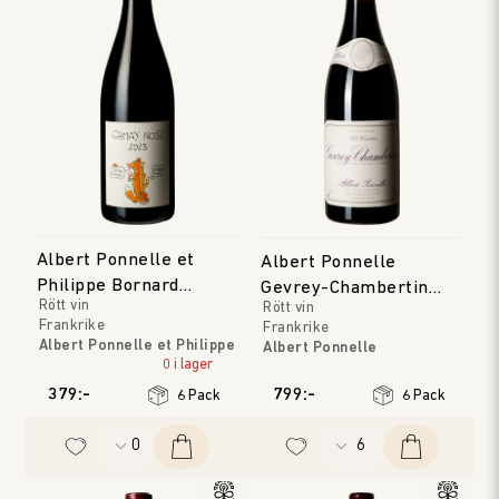
Albert Ponnelle et
Albert Ponnelle
Philippe Bornard
Gevrey-Chambertin
Rött vin
Rött vin
Gamay Noir
Les Cabottes
Frankrike
Frankrike
Albert Ponnelle et Philippe
Albert Ponnelle
Bornard
0 i lager
Bourgogne
Jura
Årgång
:
2023
379:-
799:-
6 Pack
6 Pack