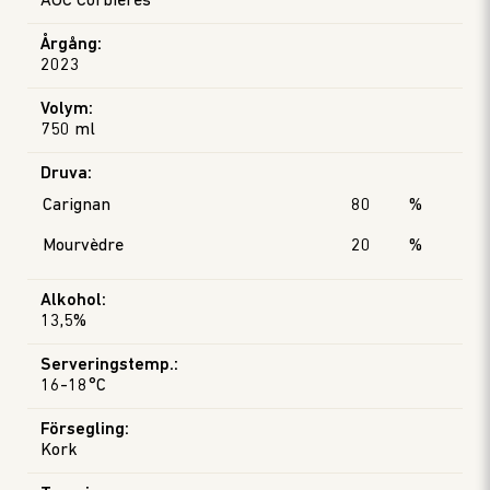
AOC Corbières
Årgång
:
2023
Volym
:
750 ml
Druva
:
Carignan
80
%
Mourvèdre
20
%
Alkohol
:
13,5%
Serveringstemp.
:
16-18°C
Försegling
:
Kork