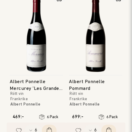
Albert Ponnelle
Albert Ponnelle
Mercurey 'Les Grandes
Pommard
Rött vin
Rött vin
Vignes'
Frankrike
Frankrike
Albert Ponnelle
Albert Ponnelle
Bourgogne
Bourgogne
Årgång
:
2022
Årgång
:
2023
469:-
699:-
6 Pack
6 Pack