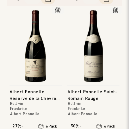
Albert Ponnelle
Albert Ponnelle Saint-
Réserve de la Chèvre
Romain Rouge
Rött vin
Rött vin
Noire Rouge
Frankrike
Frankrike
Albert Ponnelle
Albert Ponnelle
Bourgogne
Bourgogne
Årgång
:
2022
Årgång
:
2019
279:-
509:-
6 Pack
6 Pack