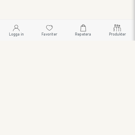
Logga in
Favoriter
Repetera
Produkter
SWEDISH BRAND AB
SÖDRA FISKARTORPSVÄGEN 26 • 114 33 STOCKHOLM • 08
545 185 55 • WWW.SWEDISHBRAND.SE • Copyright © 2024
ORDER@SWEDISHBRAND.SE