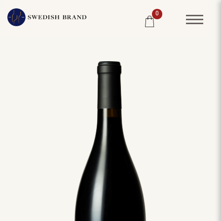
0
SORTIMENT
RESTAURANG
SYSTEMBOLAGET
PRODUCENTER
WINE CLUB
OM OSS
KUNDPORTRÄTT
PRISLISTA