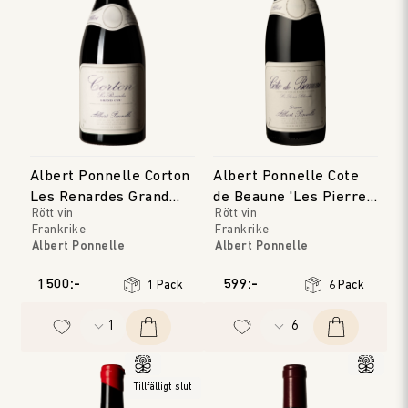
Albert Ponnelle Corton
Albert Ponnelle Cote
Les Renardes Grand
de Beaune 'Les Pierres
Rött vin
Rött vin
Cru
Blanches'
Frankrike
Frankrike
Albert Ponnelle
Albert Ponnelle
Bourgogne
Bourgogne
Årgång
:
2022
Årgång
:
2018
1500:-
599:-
1 Pack
6 Pack
Tillfälligt slut