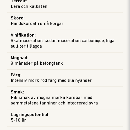
Terroir
:
Lera och kalksten
Skörd
:
Handskördat i små korgar
Vinifikation
:
Skalmaceration, sedan maceration carbonique, Inga
sulfiter tillagda
Mognad
:
8 månader på betongtank
Färg
:
Intensiv mörk röd färg med lila nyanser
Smak
:
Rik smak av mogna mörka körsbär med
sammetslena tanniner och integrerad syra
Lagringspotential
:
5-10 år