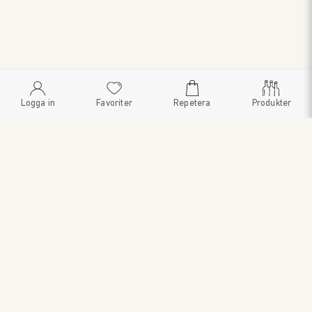
Logga in
Favoriter
Repetera
Produkter
SWEDISH BRAND AB
SÖDRA FISKARTORPSVÄGEN 26 • 114 33 STOCKHOLM • 08
545 185 55 • WWW.SWEDISHBRAND.SE • Copyright © 2024