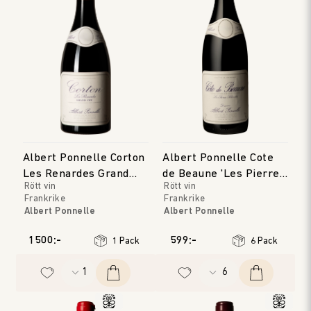
Albert Ponnelle Corton
Albert Ponnelle Cote
Les Renardes Grand
de Beaune 'Les Pierres
Rött vin
Rött vin
Cru
Blanches'
Frankrike
Frankrike
Albert Ponnelle
Albert Ponnelle
Bourgogne
Bourgogne
Årgång
:
2022
Årgång
:
2018
1500:-
599:-
1 Pack
6 Pack