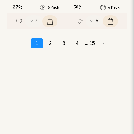
Årgång
:
2022
Årgång
:
2019
279:-
509:-
6 Pack
6 Pack
1
2
3
4
15