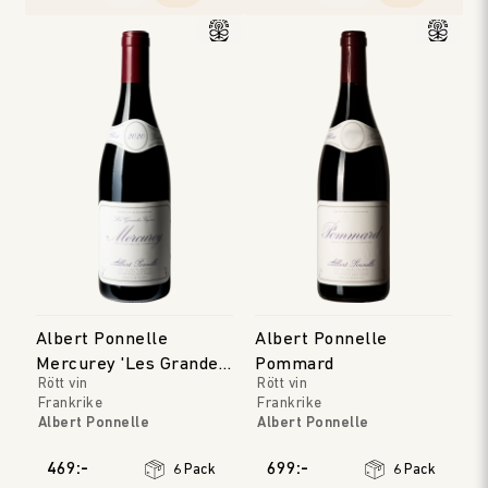
Albert Ponnelle
Albert Ponnelle
Mercurey 'Les Grandes
Pommard
Rött vin
Rött vin
Vignes'
Frankrike
Frankrike
Albert Ponnelle
Albert Ponnelle
Bourgogne
Bourgogne
Årgång
:
2022
Årgång
:
2023
469:-
699:-
6 Pack
6 Pack