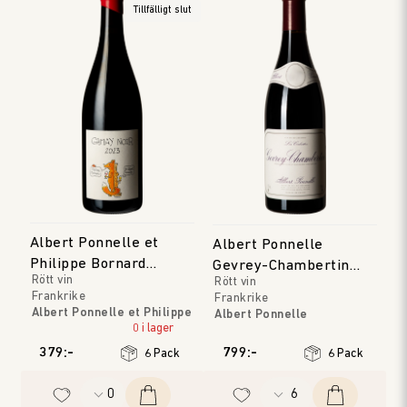
Tillfälligt slut
Albert Ponnelle et
Albert Ponnelle
Philippe Bornard
Gevrey-Chambertin
Rött vin
Rött vin
Gamay Noir
Les Cabottes
Frankrike
Frankrike
Albert Ponnelle et Philippe
Albert Ponnelle
Bornard
0 i lager
Bourgogne
Jura
Årgång
:
2023
379:-
799:-
6 Pack
6 Pack