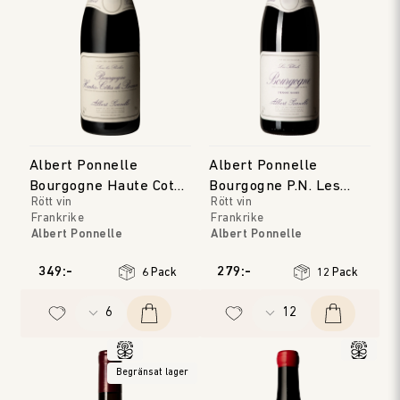
Albert Ponnelle
Albert Ponnelle
Bourgogne Haute Cote
Bourgogne P.N. Les
Rött vin
Rött vin
de Beaune
Tilleuls
Frankrike
Frankrike
Albert Ponnelle
Albert Ponnelle
Bourgogne
Bourgogne
Årgång
:
2023
Årgång
:
2024
349:-
279:-
6 Pack
12 Pack
Begränsat lager