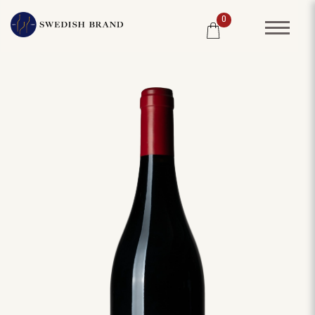
0
SORTIMENT
RESTAURANG
SYSTEMBOLAGET
PRODUCENTER
WINE CLUB
OM OSS
KUNDPORTRÄTT
PRISLISTA