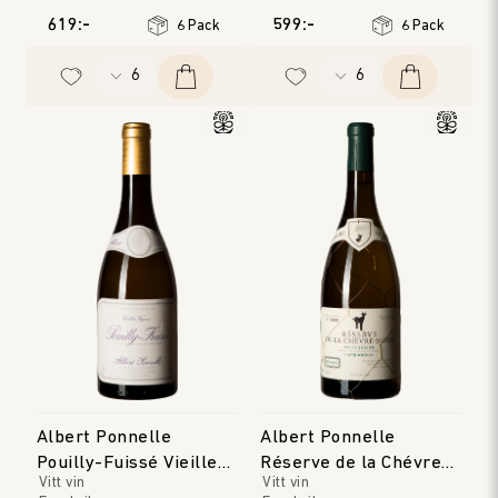
Jura
Årgång
:
2022
619:-
599:-
6 Pack
6 Pack
Årgång
:
2023
Albert Ponnelle
Albert Ponnelle
Pouilly-Fuissé Vieilles
Réserve de la Chévre
Vitt vin
Vitt vin
Vignes
Noire Blanc