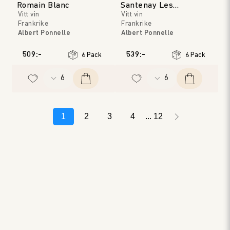
Romain Blanc
Santenay Les
Vitt vin
Vitt vin
Carmélites
Frankrike
Frankrike
Albert Ponnelle
Albert Ponnelle
Bourgogne
Bourgogne
Årgång
:
2019
Årgång
:
2020
509:-
539:-
6 Pack
6 Pack
1
2
3
4
12