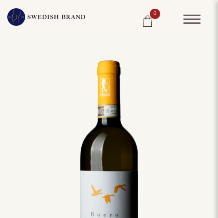
0
SORTIMENT
RESTAURANG
SYSTEMBOLAGET
PRODUCENTER
WINE CLUB
OM OSS
KUNDPORTRÄTT
PRISLISTA