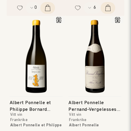
Albert Ponnelle et
Albert Ponnelle
Philippe Bornard
Pernand-Vergelesses
Vitt vin
Vitt vin
Arbois Savagnin Ouille
Blanc 'Les Noirets'
Frankrike
Frankrike
Albert Ponnelle et Philippe
Albert Ponnelle
Bornard
Bourgogne