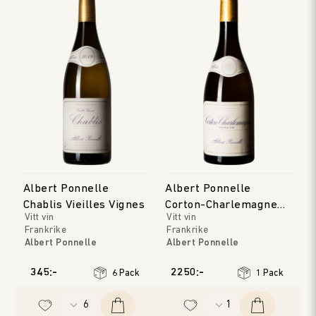
Albert Ponnelle
Albert Ponnelle
Chablis Vieilles Vignes
Corton-Charlemagne
Vitt vin
Vitt vin
Grand Cru
Frankrike
Frankrike
Albert Ponnelle
Albert Ponnelle
Bourgogne
Bourgogne
Årgång
:
2023
Årgång
:
2022
345:-
2250:-
6 Pack
1 Pack