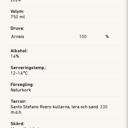
2024
Volym
:
750 ml
Druva
:
Arneis
100
%
Alkohol
:
14%
Serveringstemp.
:
12-14°C
Försegling
:
Naturkork
Terroir
:
Santo Stefano Roero kullarna, lera och sand. 330
m.ö.h.
Skörd
: