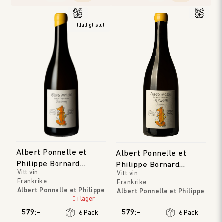
Tillfälligt slut
Albert Ponnelle et
Albert Ponnelle et
Philippe Bornard
Philippe Bornard
Vitt vin
Vitt vin
Arbois Pupillin
Arbois Pupillin 'Les
Frankrike
Frankrike
Viandris'
Albert Ponnelle et Philippe
Albert Ponnelle et Philippe
Bornard
0 i lager
Bornard
Jura
Jura
579:-
579:-
6 Pack
6 Pack
Årgång
:
2023