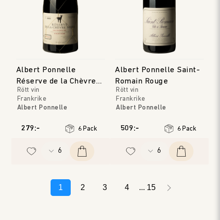
Albert Ponnelle
Albert Ponnelle Saint-
Réserve de la Chèvre
Romain Rouge
Rött vin
Rött vin
Noire Rouge
Frankrike
Frankrike
Albert Ponnelle
Albert Ponnelle
Bourgogne
Bourgogne
Årgång
:
2022
Årgång
:
2019
279:-
509:-
6 Pack
6 Pack
1
2
3
4
15