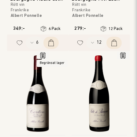
Rött vin
Rött vin
de Beaune
Tilleuls
Frankrike
Frankrike
Albert Ponnelle
Albert Ponnelle
Bourgogne
Bourgogne
Årgång
:
2023
Årgång
:
2024
349:-
279:-
6 Pack
12 Pack
Begränsat lager