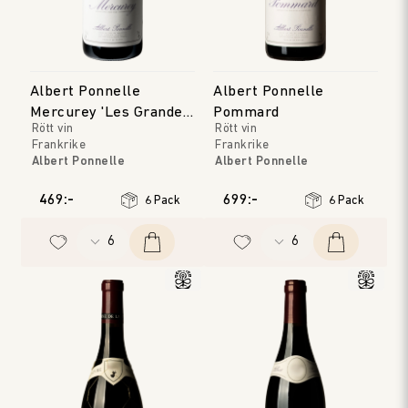
Albert Ponnelle
Albert Ponnelle
Mercurey 'Les Grandes
Pommard
Rött vin
Rött vin
Vignes'
Frankrike
Frankrike
Albert Ponnelle
Albert Ponnelle
Bourgogne
Bourgogne
Årgång
:
2022
Årgång
:
2023
469:-
699:-
6 Pack
6 Pack