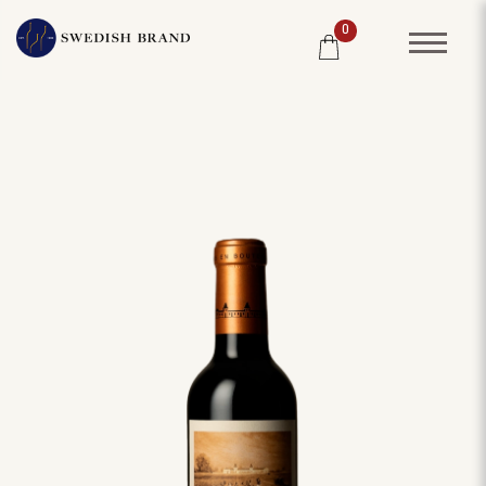
0
SORTIMENT
RESTAURANG
SYSTEMBOLAGET
PRODUCENTER
WINE CLUB
OM OSS
KUNDPORTRÄTT
PRISLISTA