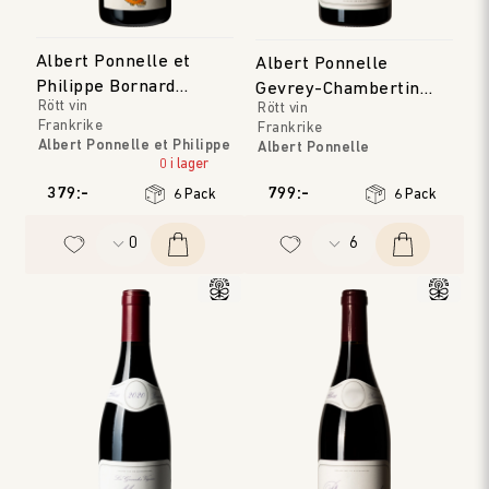
Albert Ponnelle et
Albert Ponnelle
Philippe Bornard
Gevrey-Chambertin
Rött vin
Rött vin
Gamay Noir
Les Cabottes
Frankrike
Frankrike
Albert Ponnelle et Philippe
Albert Ponnelle
Bornard
0 i lager
Bourgogne
Jura
Årgång
:
2023
379:-
799:-
6 Pack
6 Pack