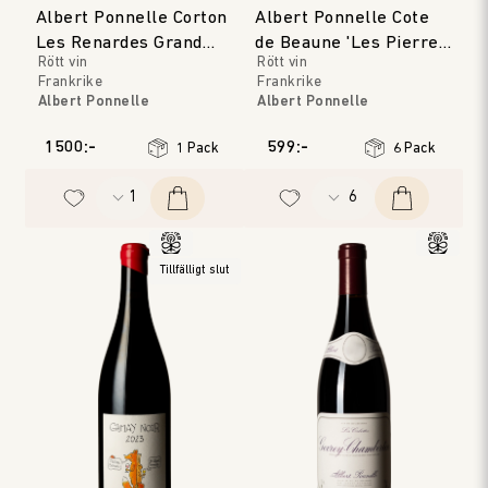
Albert Ponnelle Corton
Albert Ponnelle Cote
Les Renardes Grand
de Beaune 'Les Pierres
Rött vin
Rött vin
Cru
Blanches'
Frankrike
Frankrike
Albert Ponnelle
Albert Ponnelle
Bourgogne
Bourgogne
Årgång
:
2022
Årgång
:
2018
1500:-
599:-
1 Pack
6 Pack
Tillfälligt slut