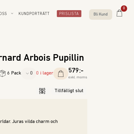
0
OSS
KUNDPORTRÄTT
PRISLISTA
Bli Kund
rnard Arbois Pupillin
579:-
6 Pack
0 i lager
exkl. moms
Tillfälligt slut
rldar. Juras vilda charm och