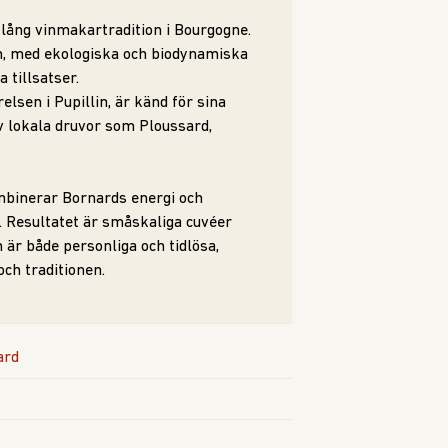
 lång vinmakartradition i Bourgogne.
n, med ekologiska och biodynamiska
 tillsatser.
lsen i Pupillin, är känd för sina
v lokala druvor som Ploussard,
binerar Bornards energi och
r. Resultatet är småskaliga cuvéer
är både personliga och tidlösa,
ch traditionen.
ard