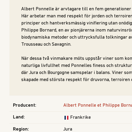
Albert Ponnelle är arvtagare till en fem generationer
Här arbetar man med respekt för jorden och terroire
principer och hantverksmässig vinifiering utan onödiga
Philippe Bornard, en av pionjärerna inom naturvinsröre
biodynamiska metoder och uttrycksfulla tolkningar a
Trousseau och Savagnin.
När dessa två vinmakare möts uppstår viner som kom
naturliga livfullhet med Ponnelles finess och struktu
där Jura och Bourgogne samspelar i balans. Viner som 
skapade med största respekt för druvorna, terroiren o
Producent
:
Albert Ponnelle et Philippe Born
Land
:
Frankrike
Region
:
Jura