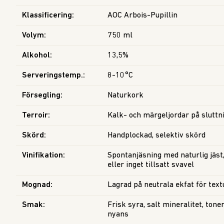
Klassificering
:
AOC Arbois-Pupillin
Volym
:
750 ml
Alkohol
:
13,5%
Serveringstemp.
:
8-10°C
Försegling
:
Naturkork
Terroir
:
Kalk- och märgeljordar på sluttni
Skörd
:
Handplockad, selektiv skörd
Vinifikation
:
Spontanjäsning med naturlig jäst, 
eller inget tillsatt svavel
Mognad
:
Lagrad på neutrala ekfat för tex
Smak
:
Frisk syra, salt mineralitet, toner
nyans