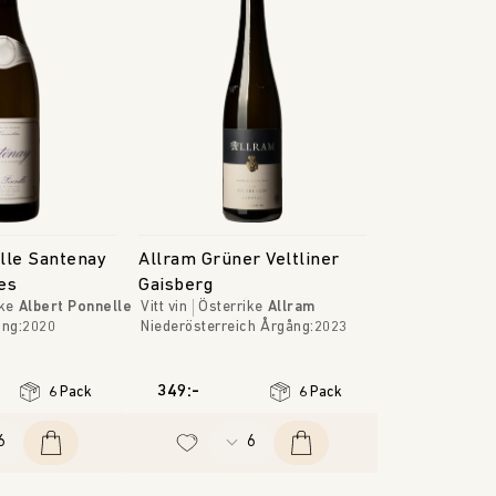
lle Santenay
Allram Grüner Veltliner
es
Gaisberg
ke
Albert Ponnelle
Vitt vin
Österrike
Allram
ång
:
2020
Niederösterreich
Årgång
:
2023
349:-
6 Pack
6 Pack