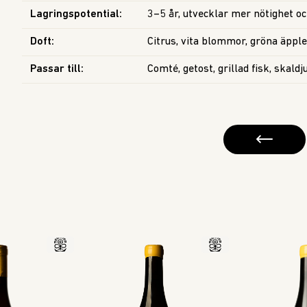
Lagringspotential
:
3–5 år, utvecklar mer nötighet o
Doft
:
Citrus, vita blommor, gröna äpple
Passar till
:
Comté, getost, grillad fisk, skald