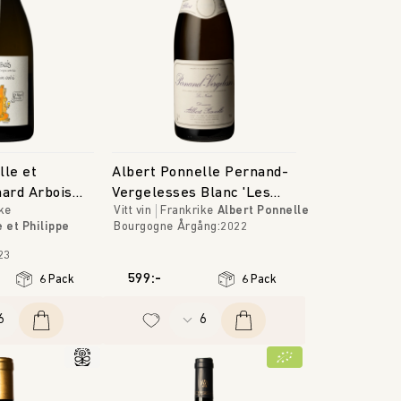
lle et
Albert Ponnelle Pernand-
nard Arbois
Vergelesses Blanc 'Les
ke
Vitt vin
Frankrike
Albert Ponnelle
lle
Noirets'
 et Philippe
Bourgogne
Årgång
:
2022
23
599:-
6 Pack
6 Pack