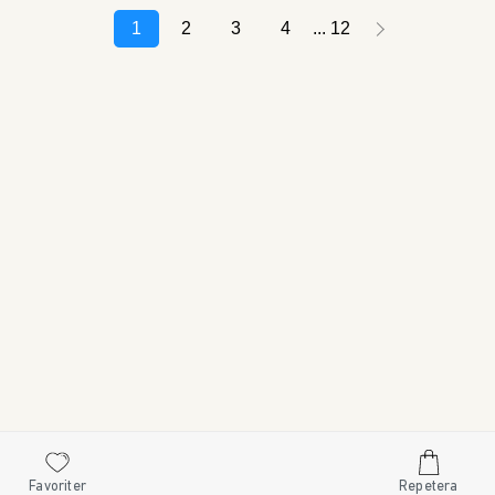
1
2
3
4
12
Favoriter
Repetera