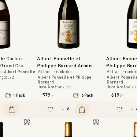
le Corton-
Albert Ponnelle et
Albert Ponne
Grand Cru
Philippe Bornard Arbois
Philippe Bor
ke
Albert Ponnelle
Vitt vin
Frankrike
Vitt vin
Frankri
Pupillin 'Les Viandris'
Savagnin Oui
ng
:
2022
Albert Ponnelle et Philippe
Albert Ponnelle
Bornard
Bornard
Jura
Årgång
:
2023
Jura
Årgång
:
20
579:-
619:-
1 Pack
6 Pack