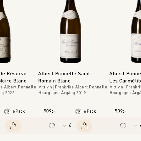
lle Réserve
Albert Ponnelle Saint-
Albert Ponne
Noire Blanc
Romain Blanc
Les Carmélit
ke
Albert Ponnelle
Vitt vin
Frankrike
Albert Ponnelle
Vitt vin
Frankri
ng
:
2023
Bourgogne
Årgång
:
2019
Bourgogne
Årg
509:-
539:-
6 Pack
6 Pack