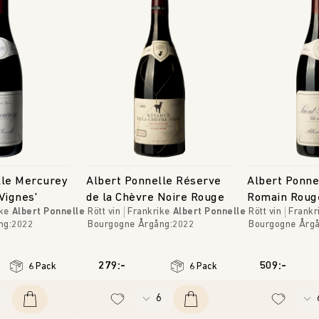
lle Mercurey
Albert Ponnelle Réserve
Albert Ponne
Vignes'
de la Chèvre Noire Rouge
Romain Roug
ke
Albert Ponnelle
Rött vin
Frankrike
Albert Ponnelle
Rött vin
Frankr
ng
:
2022
Bourgogne
Årgång
:
2022
Bourgogne
Årg
279:-
509:-
6 Pack
6 Pack