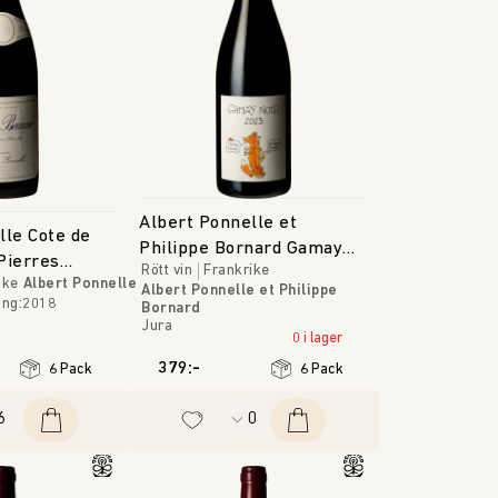
Albert Ponnelle et
lle Cote de
Philippe Bornard Gamay
Pierres
Rött vin
Frankrike
Noir
ike
Albert Ponnelle
Albert Ponnelle et Philippe
ång
:
2018
Bornard
Jura
0 i lager
379:-
6 Pack
6 Pack