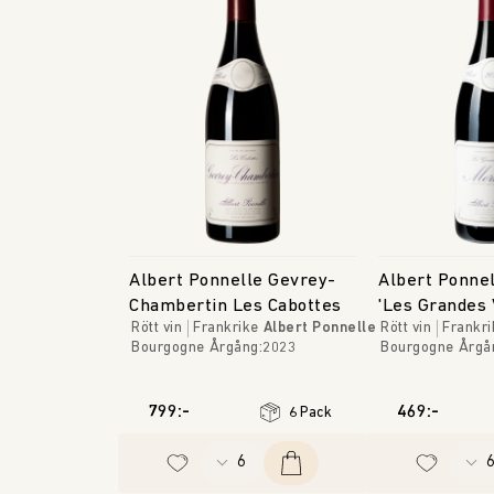
Albert Ponnelle Gevrey-
Albert Ponne
Chambertin Les Cabottes
'Les Grandes 
Rött vin
Frankrike
Albert Ponnelle
Rött vin
Frankri
Bourgogne
Årgång
:
2023
Bourgogne
Årgå
799:-
469:-
6 Pack