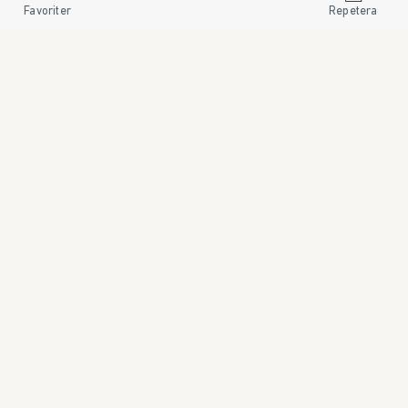
Favoriter
Repetera
• 08 545 185 55 • WWW.SWEDISHBRAND.SE • Copyright © 2024