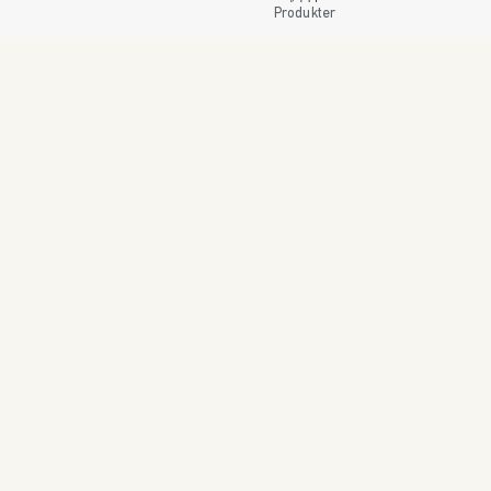
Produkter
E-handel/B2B