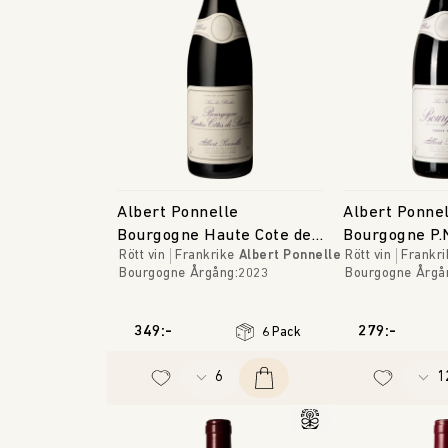
Albert Ponnelle
Albert Ponne
Bourgogne Haute Cote de
Bourgogne P.
Rött vin
Frankrike
Albert Ponnelle
Rött vin
Frankri
Beaune
Tilleuls
Bourgogne
Årgång
:
2023
Bourgogne
Årgå
349:-
279:-
6 Pack