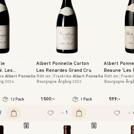
lle
Albert Ponnelle Corton
Albert Ponne
N. Les
Les Renardes Grand Cru
Beaune 'Les 
ke
Albert Ponnelle
Rött vin
Frankrike
Albert Ponnelle
Rött vin
Frankr
Blanches'
ng
:
2024
Bourgogne
Årgång
:
2022
Bourgogne
Årg
1500:-
599:-
12 Pack
1 Pack