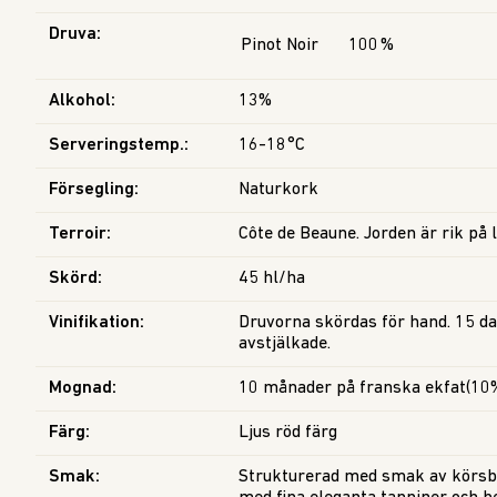
Druva
:
Pinot Noir
100
%
Alkohol
:
13%
Serveringstemp.
:
16-18°C
Försegling
:
Naturkork
Terroir
:
Côte de Beaune. Jorden är rik på 
Skörd
:
45 hl/ha
Vinifikation
:
Druvorna skördas för hand. 15 da
avstjälkade.
Mognad
:
10 månader på franska ekfat(10%
Färg
:
Ljus röd färg
Smak
:
Strukturerad med smak av körsbä