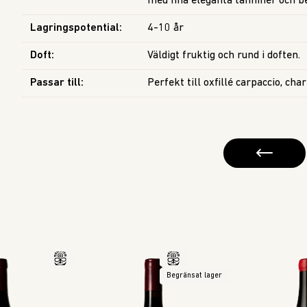
med fina eleganta tanniner och be
Lagringspotential
:
4-10 år
Doft
:
Väldigt fruktig och rund i doften.
Passar till
:
Perfekt till oxfillé carpaccio, ch
Begränsat lager