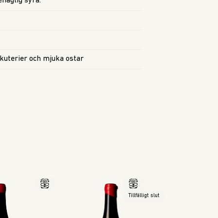
haglig syra.
arkuterier och mjuka ostar
Tillfälligt slut