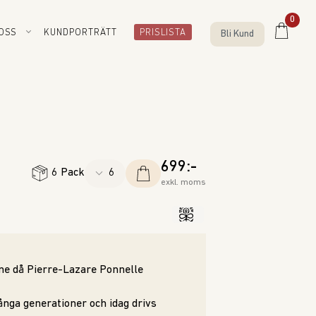
0
OSS
KUNDPORTRÄTT
PRISLISTA
Bli Kund
699:-
6 Pack
exkl. moms
gne då Pierre-Lazare Ponnelle
ånga generationer och idag drivs