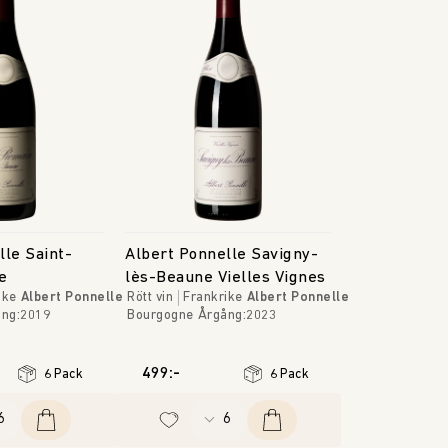
lle Saint-
Albert Ponnelle Savigny-
e
lès-Beaune Vielles Vignes
ike
Albert Ponnelle
Rött vin
Frankrike
Albert Ponnelle
ång
:
2019
Bourgogne
Årgång
:
2023
499:-
6 Pack
6 Pack