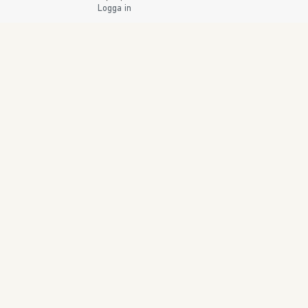
Logga in
SWEDISH BRAND AB
SÖDRA FISKARTORPSVÄGEN 26 • 114 33 STOCKHOLM 
ORDER@SWEDISHBRAND.SE