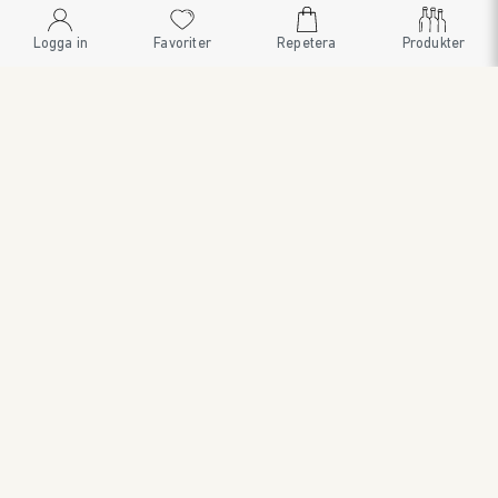
Logga in
Favoriter
Repetera
Produkter
SWEDISH BRAND AB
SÖDRA FISKARTORPSVÄGEN 26 • 114 33 STOCKHOLM • 08
545 185 55 • WWW.SWEDISHBRAND.SE • Copyright © 2024
ORDER@SWEDISHBRAND.SE