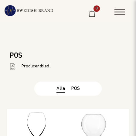
0
SORTIMENT
RESTAURANG
POS
SYSTEMBOLAGET
Producentblad
PRODUCENTER
WINE CLUB
Alla
POS
OM OSS
KUNDPORTRÄTT
PRISLISTA