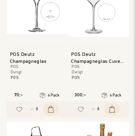
POS Deutz
POS Deutz
Champagneglas
Champagneglas Cuveé
POS
POS
William
Övrigt
Övrigt
POS
POS
70:-
300:-
6 Pack
6 Pack