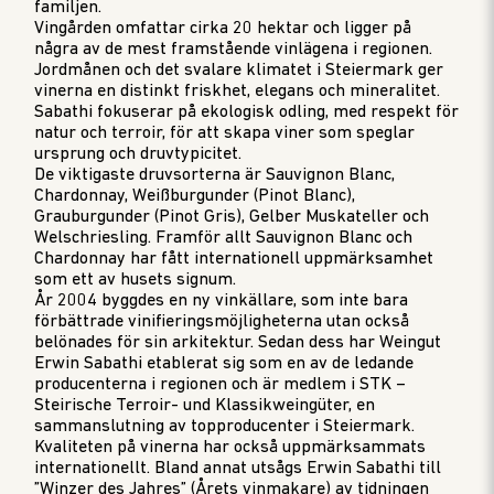
familjen.
Vingården omfattar cirka 20 hektar och ligger på
några av de mest framstående vinlägena i regionen.
Jordmånen och det svalare klimatet i Steiermark ger
vinerna en distinkt friskhet, elegans och mineralitet.
Sabathi fokuserar på ekologisk odling, med respekt för
natur och terroir, för att skapa viner som speglar
ursprung och druvtypicitet.
De viktigaste druvsorterna är Sauvignon Blanc,
Chardonnay, Weißburgunder (Pinot Blanc),
Grauburgunder (Pinot Gris), Gelber Muskateller och
Welschriesling. Framför allt Sauvignon Blanc och
Chardonnay har fått internationell uppmärksamhet
som ett av husets signum.
År 2004 byggdes en ny vinkällare, som inte bara
förbättrade vinifieringsmöjligheterna utan också
belönades för sin arkitektur. Sedan dess har Weingut
Erwin Sabathi etablerat sig som en av de ledande
producenterna i regionen och är medlem i STK –
Steirische Terroir- und Klassikweingüter, en
sammanslutning av topproducenter i Steiermark.
Kvaliteten på vinerna har också uppmärksammats
internationellt. Bland annat utsågs Erwin Sabathi till
”Winzer des Jahres” (Årets vinmakare) av tidningen