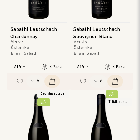
Sabathi Leutschach
Sabathi Leutschach
Chardonnay
Sauvignon Blanc
Vitt vin
Vitt vin
Österrike
Österrike
Erwin Sabathi
Erwin Sabathi
Steirmark
Steirmark
Årgång
:
2023
Årgång
:
2023
219:-
219:-
6 Pack
6 Pack
Begränsat lager
Tillfälligt slut