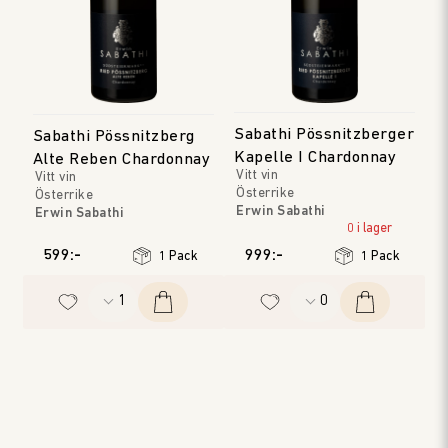
Sabathi Pössnitzberger
Sabathi Pössnitzberg
Kapelle I Chardonnay
Alte Reben Chardonnay
Vitt vin
Vitt vin
Österrike
Österrike
Erwin Sabathi
Erwin Sabathi
Steirmark
0 i lager
Steirmark
Årgång
:
2021
599:-
999:-
1 Pack
1 Pack