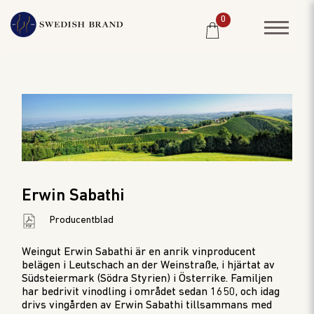
0
SORTIMENT
RESTAURANG
SYSTEMBOLAGET
PRODUCENTER
Erwin Sabathi
WINE CLUB
Producentblad
OM OSS
Weingut Erwin Sabathi är en anrik vinproducent
KUNDPORTRÄTT
belägen i Leutschach an der Weinstraße, i hjärtat av
Südsteiermark (Södra Styrien) i Österrike. Familjen
PRISLISTA
har bedrivit vinodling i området sedan 1650, och idag
drivs vingården av Erwin Sabathi tillsammans med